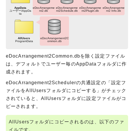
AppData
eDocArrangeme
eDocArrangeme
eDocArrangeme
eDocArrangeme
ユーザー\AppDa
nt2.db
nt2Schedule.db
nt2Plugin.db
nt2 Info.db
ta
AllUsers
eDocArrangement2C
ProgramData
ommon.db
eDocArrangement2Common.dbを除く設定ファイル
は、デフォルトでユーザー毎のAppDataフォルダに作
成されます。
eDocArrangement2Schedulerの共通設定の「設定フ
ァイルをAllUsersフォルダにコピーする」がチェック
されていると、AllUsersフォルダに設定ファイルがコ
ピーされます。
AllUsersフォルダにコピーされるのは、以下のファ
イルです。