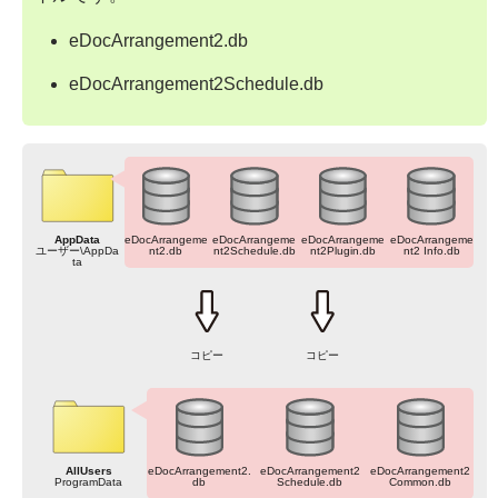
eDocArrangement2.db
eDocArrangement2Schedule.db
AppData
eDocArrangeme
eDocArrangeme
eDocArrangeme
eDocArrangeme
ユーザー\AppDa
nt2.db
nt2Schedule.db
nt2Plugin.db
nt2 Info.db
ta
コピー
コピー
AllUsers
eDocArrangement2.
eDocArrangement2
eDocArrangement2
ProgramData
db
Schedule.db
Common.db