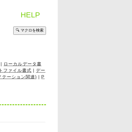
HELP
🔍 マクロを検索
|
ローカルデータ書
トファイル書式
|
デー
(アノテーション関連)
|
P