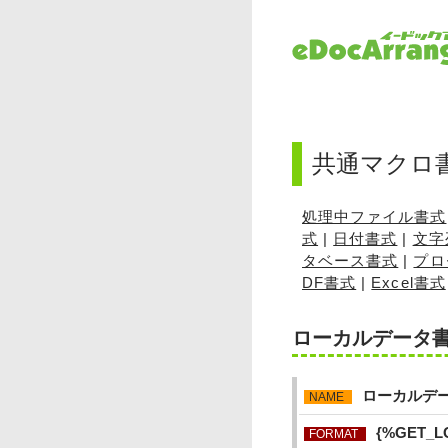
共通マクロ
処理中ファイル書式
式
|
日付書式
|
文字
タベース書式
|
プロ
DF書式
|
Excel書式
ローカルデータ
ローカルデ
NAME
{%GET_
FORMAT