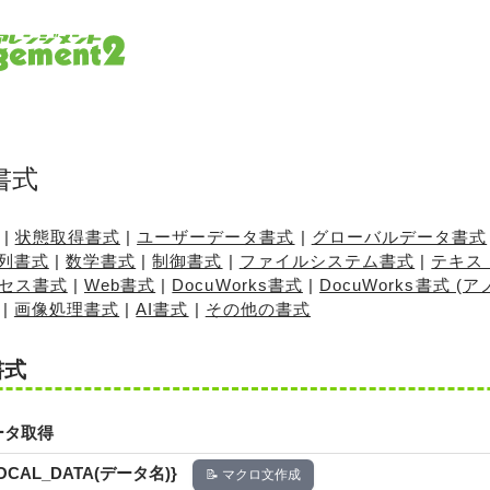
書式
|
状態取得書式
|
ユーザーデータ書式
|
グローバルデータ書式
列書式
|
数学書式
|
制御書式
|
ファイルシステム書式
|
テキス
セス書式
|
Web書式
|
DocuWorks書式
|
DocuWorks書式 
|
画像処理書式
|
AI書式
|
その他の書式
書式
ータ取得
LOCAL_DATA(データ名)}
📝 マクロ文作成